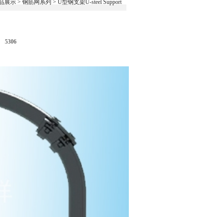
品展示
>
钢筋网系列
>
U型钢支架U-steel Support
 5306