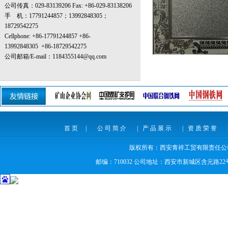
公司传真：029-83139206 Fax: +86-029-83138206
手 机：
17791244857；
13992848305；
18729542275
Cellphone: +86-17791244857
+86-
13992848305
+86-18729542275
公司邮箱/E-mail：1184355144@qq.com
首页
|
公司简介
|
产品展示
|
资质荣誉
版权所有：
西安青祥工贸有限责任公司 Em
邮编：710032 公司地址：西安市新城区含元路2